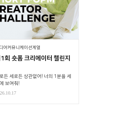
디어커뮤니케이션계열
1회 숏폼 크리에이터 챌린지
로든 세로든 상관없어! 너의 1분을 세
에 보여줘!
26.10.17