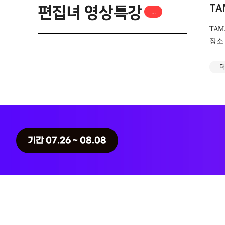
TA
편집녀 영상특강
...
TAMA
장소 일
장소: 
에스팀 모델특강
...
호서 
계좌번
IFBB 서주성
NEW
현실을 바꾸는 예술
기간 07.26 ~ 08.08
미래를 여는 예술학교
IFBB 실전보디빌
딩
NEW
서울호서예술실용전문학교
엔터 취업
NEW