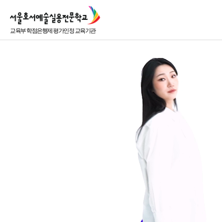
교육부 학점은행제 평가인정 교육기관
입학안내
학교소개
실용음악예술계열
뮤직프로덕션계열
엔터테인먼
보컬
랩·힙합
연예매니지
입학가이드
교육이념과 비전
싱어송라이터
비트메이킹
신인개발/A
모집요강
학교조직도
기악
사운드엔지니어
방송콘텐츠
MIDI 작·편곡
모집과정
공연음향엔지니어
오시는 길
연예홍보마
K-POP 퍼포먼스
방송음향엔지니어
공연·콘서트
입학 Q&A
원서접수
편입학전형
시간제수업신청
예비 고3 사전접수