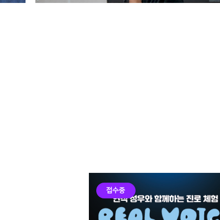
예술을 통한 성장
뮤직프로덕션계열 힙합
현실에서의 성취!
루키 발굴 프로젝트 FL
OW SHOWDOWN 예
선 현장
서울호서예술실용전문학교
접수중