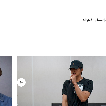
친구추천장학금
...
단순한 전문가
주토피아 성우
내추럴올스타전
...