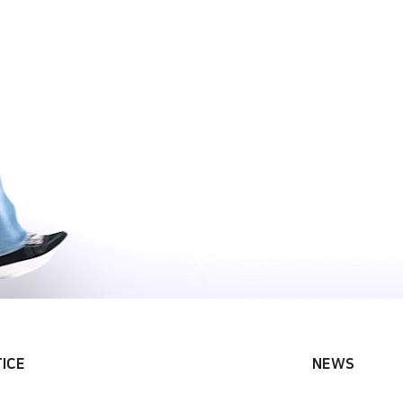
경찰경호·항공보안
열
실용무용계열
면접/실기 준비
공보안
추천서 다운로드
스포츠건강관리계열
학자금 지원 제도
경찰경호·항공보안
ICE
NEWS