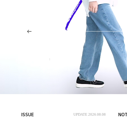
모의원서지원
실용무용계열
스포츠건강관리계열
경찰경호·항
주토피아 성우
나의입학관리
코레오그래피
퍼스널트레이너
경찰행정
기숙사신청결과
스트릿댄스
보디빌딩
의전경호
실용무용
스포츠재활
항공보안
면접/실기 준비
내추럴올스타전
...
종합격투기
추천서 다운로드
1
3
학자금 지원 제도
성우 신용우
NEW
가요대축제
NEW
ISSUE
UPDATE 2026.08.08
NOT