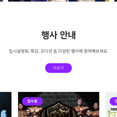
스포츠건강관리계열 종
행사 안내
합격투기과정 정재성, I
BJJF 아시아 주짓수 챔
입시설명회, 특강, 오디션 등 다양한 행사에 참여해보세요.
피언십 3위 입상
더보기
접수중