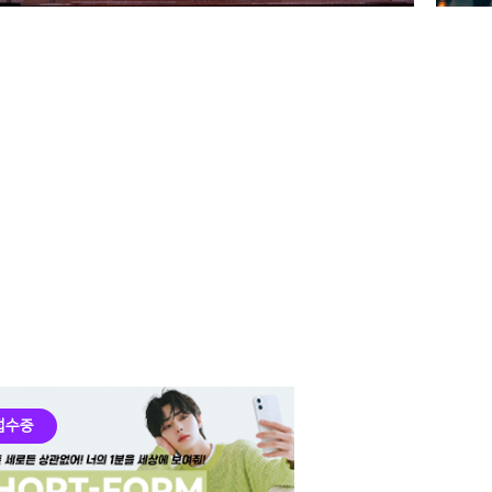
방송·성우연기계열 한
실
국성우협회와 함께한 제
O
3회 보이스 오브 레전드
고교 성우 선발대회 본
선 현장
접수중