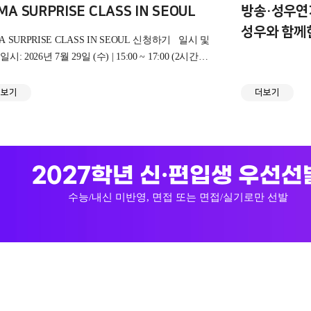
MA SURPRISE CLASS IN SEOUL
방송·성우연
성우와 함께한
 SURPRISE CLASS IN SEOUL 신청하기 일시 및
VOICE AC
시: 2026년 7월 29일 (수) | 15:00 ~ 17:00 (2시간)
서울호서예술실용전문학교 수강료 및 입금 안내
재학생 및 졸업생: 15,000원 외부 참여자: 20,000원
더보기
더보기
호: 카카오뱅크 3333-20-9916623 (
2027학년 신·편입생 우선선
수능/내신 미반영, 면접 또는 면접/실기로만 선발
!